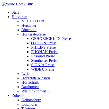
Start
Hörgeräte
NEUHEITEN
Hersteller
Bluetooth
Hörgerätepreise
GEHÖRSCHUTZ Preise
OTICON Preise
PHILIPS Preise
PHONAK Preise
Resound Preise
Sennheiser Preise
SIGNIA Preise
WIDEX Preise
Lyric
Hörgeräte Klassen
Hörtechnik
Bauformen
Wie funktioniert…
Zubehör
Gehörschutz
Kopfhörer
Telefone