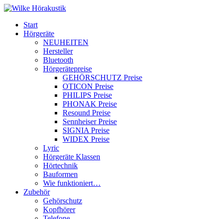
Start
Hörgeräte
NEUHEITEN
Hersteller
Bluetooth
Hörgerätepreise
GEHÖRSCHUTZ Preise
OTICON Preise
PHILIPS Preise
PHONAK Preise
Resound Preise
Sennheiser Preise
SIGNIA Preise
WIDEX Preise
Lyric
Hörgeräte Klassen
Hörtechnik
Bauformen
Wie funktioniert…
Zubehör
Gehörschutz
Kopfhörer
Telefone