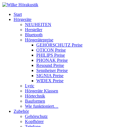
Start
Hörgeräte
NEUHEITEN
Hersteller
Bluetooth
Hörgerätepreise
GEHÖRSCHUTZ Preise
OTICON Preise
PHILIPS Preise
PHONAK Preise
Resound Preise
Sennheiser Preise
SIGNIA Preise
WIDEX Preise
Lyric
Hörgeräte Klassen
Hörtechnik
Bauformen
Wie funktioniert…
Zubehör
Gehörschutz
Kopfhörer
Telefone