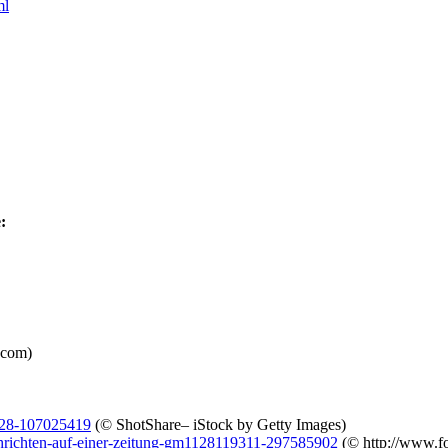
ml
:
.com)
528-107025419
(© ShotShare– iStock by Getty Images)
chrichten-auf-einer-zeitung-gm1128119311-297585902
(© http://www.fo