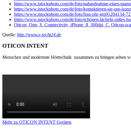
https://www.istockphoto.com/de/foto/nahaufnahme-eines-ma
https://www.istockphoto.com/de/foto/kontaktieren-sie-uns-k
https://www.istockphoto.com/de/foto/frau-ohr-gm91204134-7
https://www.istockphoto.com/de/foto/schönen-lächeln-süßes
Oticon_Opn_S_Connectivity_iPhone_8_300dpi_C_Oticon-scal
Quelle:
http://www.e-recht24.de
OTICON INTENT
Menschen und modernste Hörtechnik zusammen zu bringen sehen wir 
Mehr zu OTICON INTENT Geräten