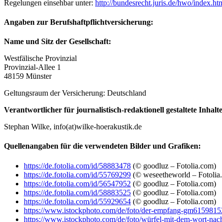
Regelungen einsehbar unter:
http://bundesrecht.juris.de/hwo/index.ht
Angaben zur Berufshaftpflichtversicherung:
Name und Sitz der Gesellschaft:
Westfälische Provinzial
Provinzial-Allee 1
48159 Münster
Geltungsraum der Versicherung: Deutschland
Verantwortlicher für journalistisch-redaktionell gestaltete Inhalte
Stephan Wilke, info(at)wilke-hoerakustik.de
Quellenangaben für die verwendeten Bilder und Grafiken:
https://de.fotolia.com/id/58883478
(© goodluz – Fotolia.com)
https://de.fotolia.com/id/55769299
(© weseetheworld – Fotolia
https://de.fotolia.com/id/56547952
(© goodluz – Fotolia.com)
https://de.fotolia.com/id/58883525
(© goodluz – Fotolia.com)
https://de.fotolia.com/id/55929654
(© goodluz – Fotolia.com)
https://www.istockphoto.com/de/foto/der-empfang-gm615981
https://www.istockphoto.com/de/foto/würfel-mit-dem-wort-na