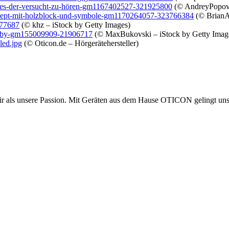
nnes-der-versucht-zu-hören-gm1167402527-321925800
(© AndreyPopov 
onzept-mit-holzblock-und-symbole-gm1170264057-323766384
(© BrianA
277687
(© khz – iStock by Getty Images)
-baby-gm155009909-21906717
(© MaxBukovski – iStock by Getty Imag
ed.jpg
(© Oticon.de – Hörgerätehersteller)
als unsere Passion. Mit Geräten aus dem Hause OTICON gelingt uns d