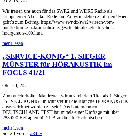
Nov. 15, 2021
Wir freuen uns auch für das SWR2 und WDR5 Radio als
kompetenter Akustiker Rede und Antwort stehen zu dürfen! Hier
geht´s zum Beitrag; https://www.swr.de/swr2/wissen/vom-
bueffelhorn-zur-ki-im-ohr-die-geschichte-des-elektrischen-
hoergeraets-100.html
mehr lesen
„SERVICE-KÖNIG“ 1. SIEGER
MÜNSTER für HÖRAKUSTIK im
FOCUS 41/21
Okt. 20, 2021
Zum wiederholten Mal freuen wir uns mit dem Titel als 1. Sieger
"SEVICE-KÖNIG" in Münster für die Branche HÖRAKUSTIK
ausgezeichnet worden zu sein! Das Unternehmen
DEUTSCHLAND TEST hat mittels einer Umfrage mit über
288.000 Befragten für 21 Branchen in 56 deutschen...
mehr lesen
Seite 1 von 5
1
2
3
4
5
»