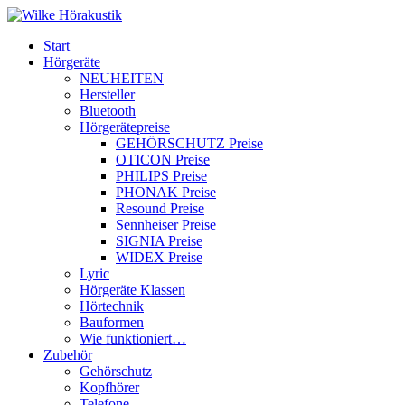
Start
Hörgeräte
NEUHEITEN
Hersteller
Bluetooth
Hörgerätepreise
GEHÖRSCHUTZ Preise
OTICON Preise
PHILIPS Preise
PHONAK Preise
Resound Preise
Sennheiser Preise
SIGNIA Preise
WIDEX Preise
Lyric
Hörgeräte Klassen
Hörtechnik
Bauformen
Wie funktioniert…
Zubehör
Gehörschutz
Kopfhörer
Telefone